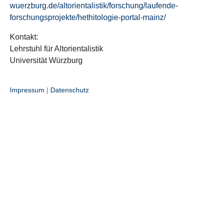
wuerzburg.de/altorientalistik/forschung/laufende-
forschungsprojekte/hethitologie-portal-mainz/
Kontakt:
Lehrstuhl für Altorientalistik
Universität Würzburg
Impressum
|
Datenschutz