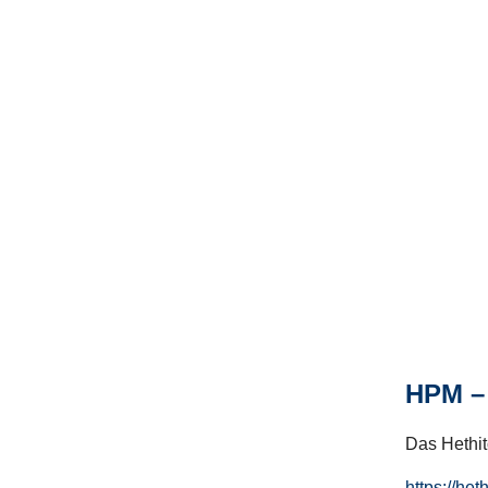
HPM – 
Das Hethito
https://het