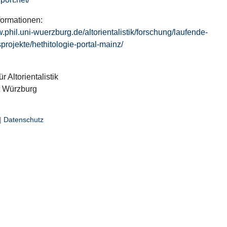
formationen:
w.phil.uni-wuerzburg.de/altorientalistik/forschung/laufende-
projekte/hethitologie-portal-mainz/
ür Altorientalistik
t Würzburg
|
Datenschutz