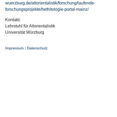
wuerzburg.de/altorientalistik/forschung/laufende-
forschungsprojekte/hethitologie-portal-mainz/
Kontakt:
Lehrstuhl für Altorientalistik
Universität Würzburg
Impressum
|
Datenschutz