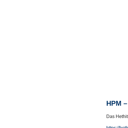
HPM – 
Das Hethito
https://het