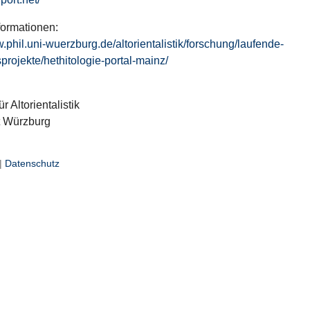
formationen:
w.phil.uni-wuerzburg.de/altorientalistik/forschung/laufende-
projekte/hethitologie-portal-mainz/
ür Altorientalistik
t Würzburg
|
Datenschutz