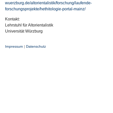
wuerzburg.de/altorientalistik/forschung/laufende-
forschungsprojekte/hethitologie-portal-mainz/
Kontakt:
Lehrstuhl für Altorientalistik
Universität Würzburg
Impressum
|
Datenschutz