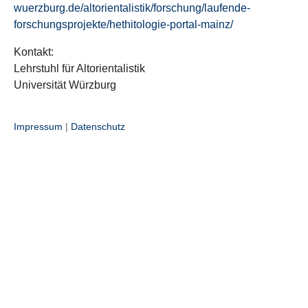
wuerzburg.de/altorientalistik/forschung/laufende-
forschungsprojekte/hethitologie-portal-mainz/
Kontakt:
Lehrstuhl für Altorientalistik
Universität Würzburg
Impressum
|
Datenschutz