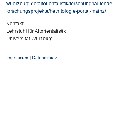
wuerzburg.de/altorientalistik/forschung/laufende-
forschungsprojekte/hethitologie-portal-mainz/
Kontakt:
Lehrstuhl für Altorientalistik
Universität Würzburg
Impressum
|
Datenschutz