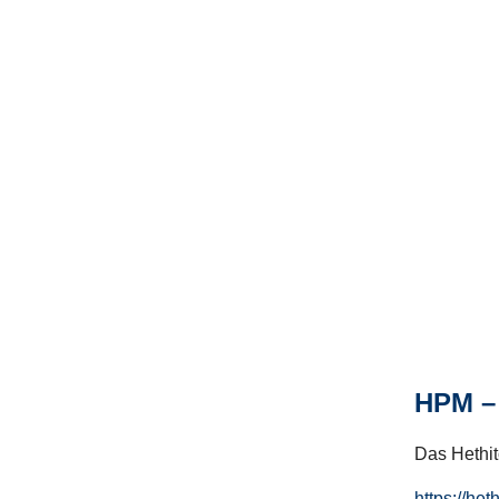
HPM – 
Das Hethito
https://het