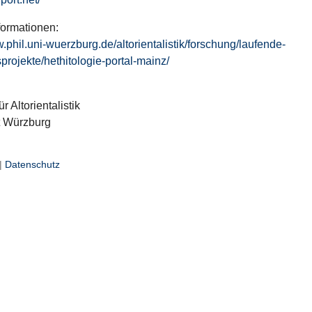
formationen:
w.phil.uni-wuerzburg.de/altorientalistik/forschung/laufende-
projekte/hethitologie-portal-mainz/
ür Altorientalistik
t Würzburg
|
Datenschutz