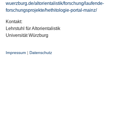
wuerzburg.de/altorientalistik/forschung/laufende-
forschungsprojekte/hethitologie-portal-mainz/
Kontakt:
Lehrstuhl für Altorientalistik
Universität Würzburg
Impressum
|
Datenschutz