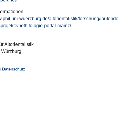
formationen:
w.phil.uni-wuerzburg.de/altorientalistik/forschung/laufende-
projekte/hethitologie-portal-mainz/
ür Altorientalistik
t Würzburg
|
Datenschutz