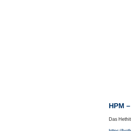
HPM – 
Das Hethito
https://het