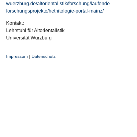
wuerzburg.de/altorientalistik/forschung/laufende-
forschungsprojekte/hethitologie-portal-mainz/
Kontakt:
Lehrstuhl für Altorientalistik
Universität Würzburg
Impressum
|
Datenschutz