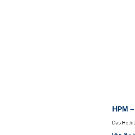
HPM – 
Das Hethito
https://het