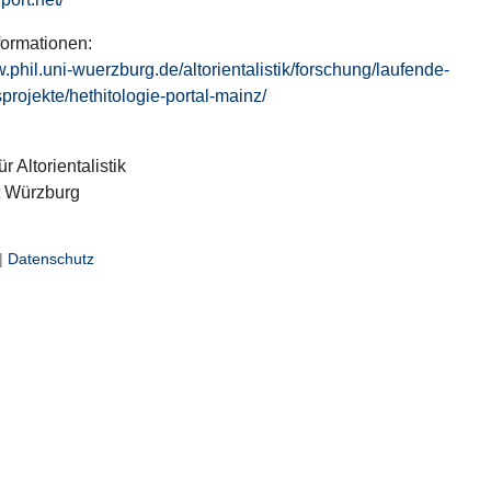
formationen:
w.phil.uni-wuerzburg.de/altorientalistik/forschung/laufende-
projekte/hethitologie-portal-mainz/
ür Altorientalistik
t Würzburg
|
Datenschutz