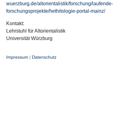
wuerzburg.de/altorientalistik/forschung/laufende-
forschungsprojekte/hethitologie-portal-mainz/
Kontakt:
Lehrstuhl für Altorientalistik
Universität Würzburg
Impressum
|
Datenschutz