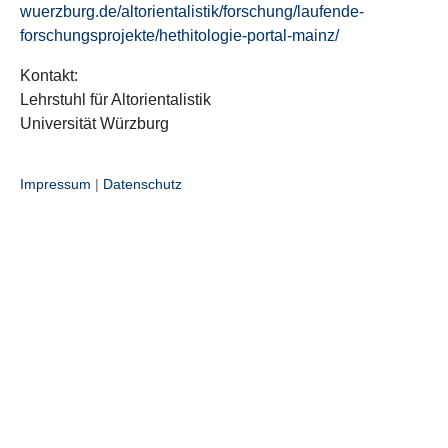
wuerzburg.de/altorientalistik/forschung/laufende-
forschungsprojekte/hethitologie-portal-mainz/
Kontakt:
Lehrstuhl für Altorientalistik
Universität Würzburg
Impressum
|
Datenschutz