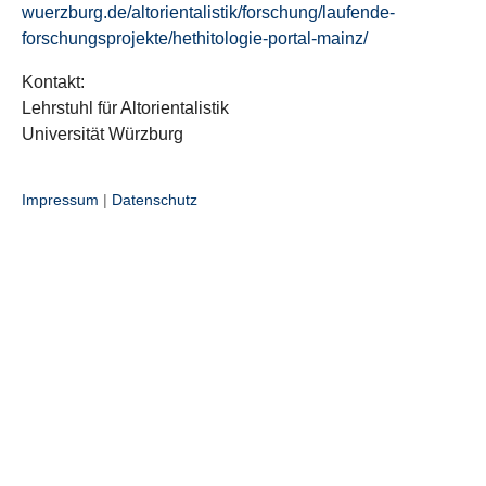
wuerzburg.de/altorientalistik/forschung/laufende-
forschungsprojekte/hethitologie-portal-mainz/
Kontakt:
Lehrstuhl für Altorientalistik
Universität Würzburg
Impressum
|
Datenschutz