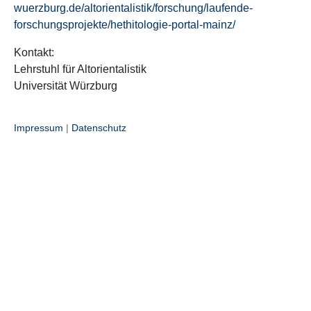
wuerzburg.de/altorientalistik/forschung/laufende-
forschungsprojekte/hethitologie-portal-mainz/
Kontakt:
Lehrstuhl für Altorientalistik
Universität Würzburg
Impressum
|
Datenschutz