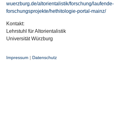
wuerzburg.de/altorientalistik/forschung/laufende-
forschungsprojekte/hethitologie-portal-mainz/
Kontakt:
Lehrstuhl für Altorientalistik
Universität Würzburg
Impressum
|
Datenschutz