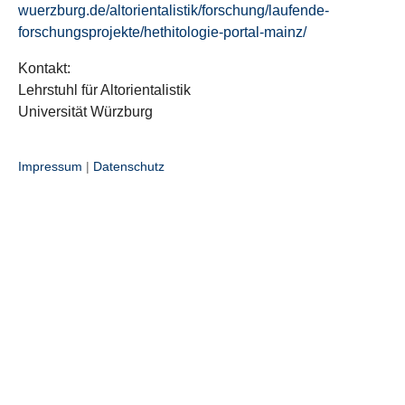
wuerzburg.de/altorientalistik/forschung/laufende-
forschungsprojekte/hethitologie-portal-mainz/
Kontakt:
Lehrstuhl für Altorientalistik
Universität Würzburg
Impressum
|
Datenschutz