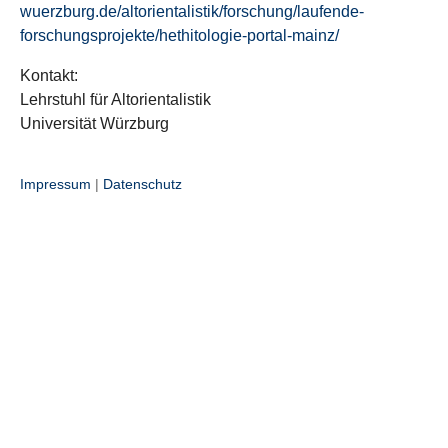
wuerzburg.de/altorientalistik/forschung/laufende-
forschungsprojekte/hethitologie-portal-mainz/
Kontakt:
Lehrstuhl für Altorientalistik
Universität Würzburg
Impressum
|
Datenschutz