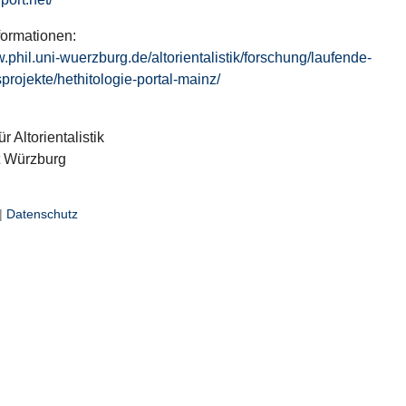
formationen:
w.phil.uni-wuerzburg.de/altorientalistik/forschung/laufende-
projekte/hethitologie-portal-mainz/
ür Altorientalistik
t Würzburg
|
Datenschutz