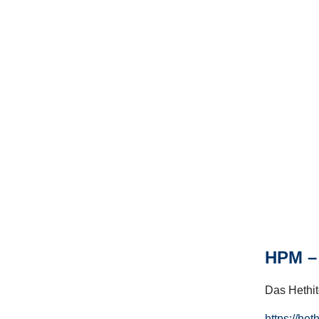
HPM – 
Das Hethito
https://het