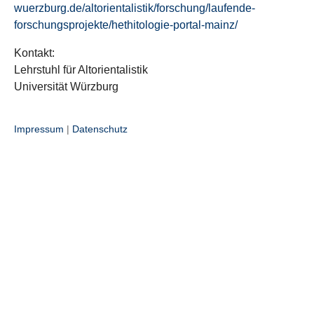
wuerzburg.de/altorientalistik/forschung/laufende-
forschungsprojekte/hethitologie-portal-mainz/
Kontakt:
Lehrstuhl für Altorientalistik
Universität Würzburg
Impressum
|
Datenschutz