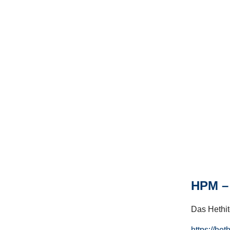
HPM – 
Das Hethito
https://het