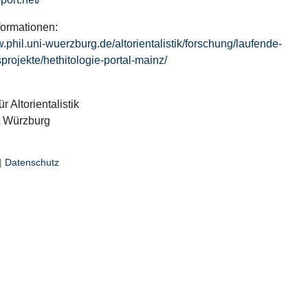
formationen:
w.phil.uni-wuerzburg.de/altorientalistik/forschung/laufende-
projekte/hethitologie-portal-mainz/
ür Altorientalistik
t Würzburg
|
Datenschutz