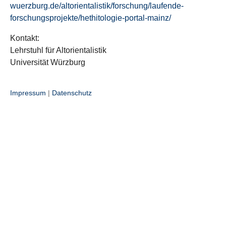
wuerzburg.de/altorientalistik/forschung/laufende-
forschungsprojekte/hethitologie-portal-mainz/
Kontakt:
Lehrstuhl für Altorientalistik
Universität Würzburg
Impressum
|
Datenschutz