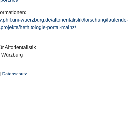
formationen:
w.phil.uni-wuerzburg.de/altorientalistik/forschung/laufende-
projekte/hethitologie-portal-mainz/
ür Altorientalistik
t Würzburg
|
Datenschutz