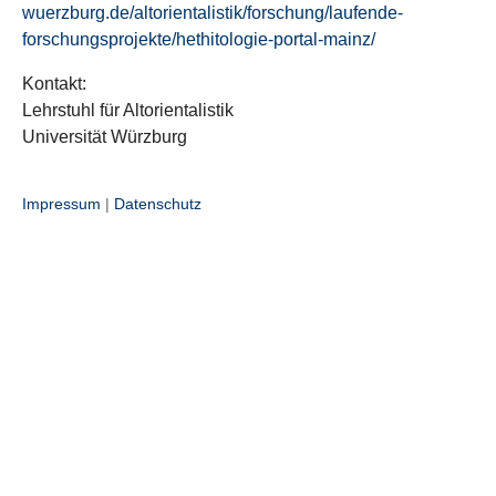
wuerzburg.de/altorientalistik/forschung/laufende-
forschungsprojekte/hethitologie-portal-mainz/
Kontakt:
Lehrstuhl für Altorientalistik
Universität Würzburg
Impressum
|
Datenschutz