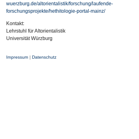
wuerzburg.de/altorientalistik/forschung/laufende-
forschungsprojekte/hethitologie-portal-mainz/
Kontakt:
Lehrstuhl für Altorientalistik
Universität Würzburg
Impressum
|
Datenschutz