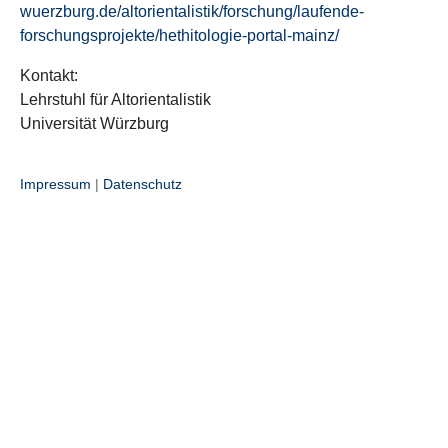
wuerzburg.de/altorientalistik/forschung/laufende-
forschungsprojekte/hethitologie-portal-mainz/
Kontakt:
Lehrstuhl für Altorientalistik
Universität Würzburg
Impressum
|
Datenschutz