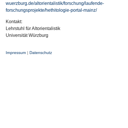
wuerzburg.de/altorientalistik/forschung/laufende-
forschungsprojekte/hethitologie-portal-mainz/
Kontakt:
Lehrstuhl für Altorientalistik
Universität Würzburg
Impressum
|
Datenschutz