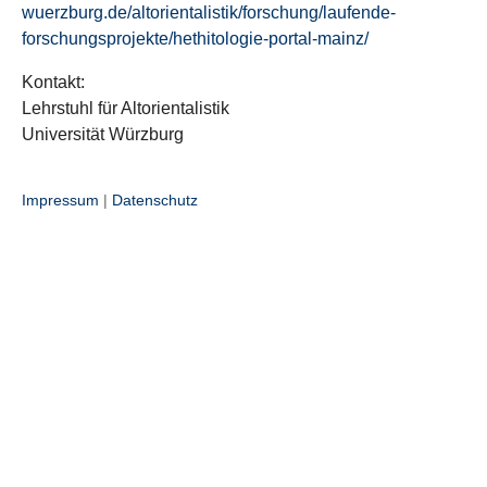
wuerzburg.de/altorientalistik/forschung/laufende-
forschungsprojekte/hethitologie-portal-mainz/
Kontakt:
Lehrstuhl für Altorientalistik
Universität Würzburg
Impressum
|
Datenschutz