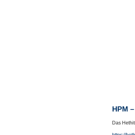
HPM – 
Das Hethito
https://het