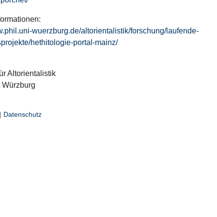
formationen:
w.phil.uni-wuerzburg.de/altorientalistik/forschung/laufende-
projekte/hethitologie-portal-mainz/
ür Altorientalistik
t Würzburg
|
Datenschutz