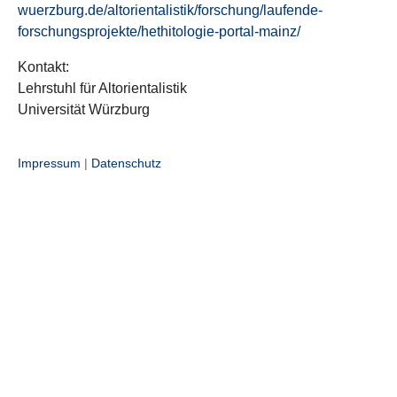
wuerzburg.de/altorientalistik/forschung/laufende-
forschungsprojekte/hethitologie-portal-mainz/
Kontakt:
Lehrstuhl für Altorientalistik
Universität Würzburg
Impressum
|
Datenschutz