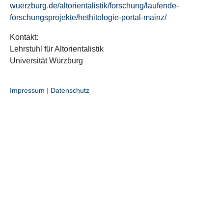
wuerzburg.de/altorientalistik/forschung/laufende-
forschungsprojekte/hethitologie-portal-mainz/
Kontakt:
Lehrstuhl für Altorientalistik
Universität Würzburg
Impressum
|
Datenschutz