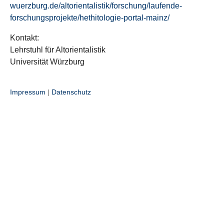
wuerzburg.de/altorientalistik/forschung/laufende-
forschungsprojekte/hethitologie-portal-mainz/
Kontakt:
Lehrstuhl für Altorientalistik
Universität Würzburg
Impressum
|
Datenschutz