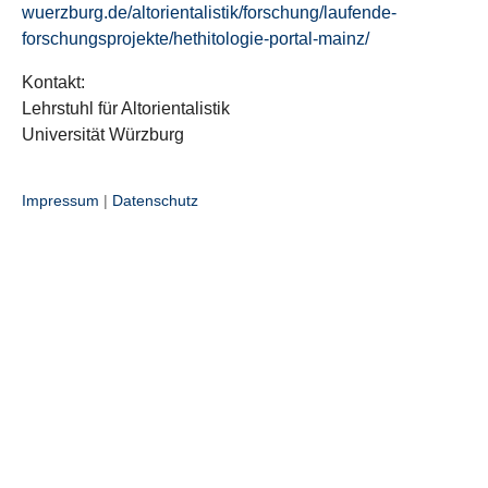
wuerzburg.de/altorientalistik/forschung/laufende-
forschungsprojekte/hethitologie-portal-mainz/
Kontakt:
Lehrstuhl für Altorientalistik
Universität Würzburg
Impressum
|
Datenschutz