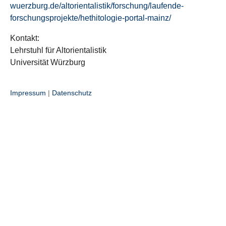
wuerzburg.de/altorientalistik/forschung/laufende-
forschungsprojekte/hethitologie-portal-mainz/
Kontakt:
Lehrstuhl für Altorientalistik
Universität Würzburg
Impressum
|
Datenschutz