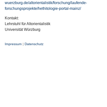
wuerzburg.de/altorientalistik/forschung/laufende-
forschungsprojekte/hethitologie-portal-mainz/
Kontakt:
Lehrstuhl für Altorientalistik
Universität Würzburg
Impressum
|
Datenschutz