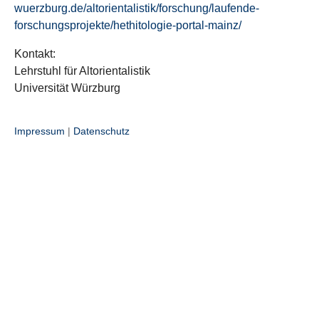
wuerzburg.de/altorientalistik/forschung/laufende-
forschungsprojekte/hethitologie-portal-mainz/
Kontakt:
Lehrstuhl für Altorientalistik
Universität Würzburg
Impressum
|
Datenschutz