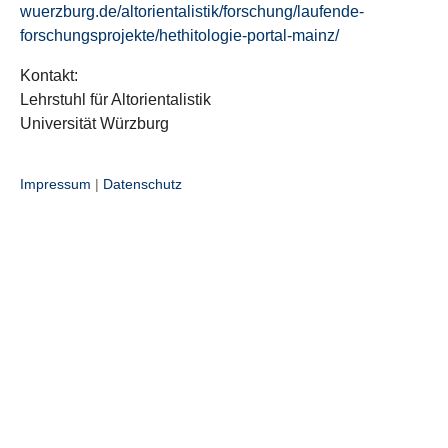
wuerzburg.de/altorientalistik/forschung/laufende-
forschungsprojekte/hethitologie-portal-mainz/
Kontakt:
Lehrstuhl für Altorientalistik
Universität Würzburg
Impressum
|
Datenschutz