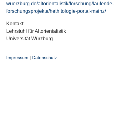
wuerzburg.de/altorientalistik/forschung/laufende-
forschungsprojekte/hethitologie-portal-mainz/
Kontakt:
Lehrstuhl für Altorientalistik
Universität Würzburg
Impressum
|
Datenschutz