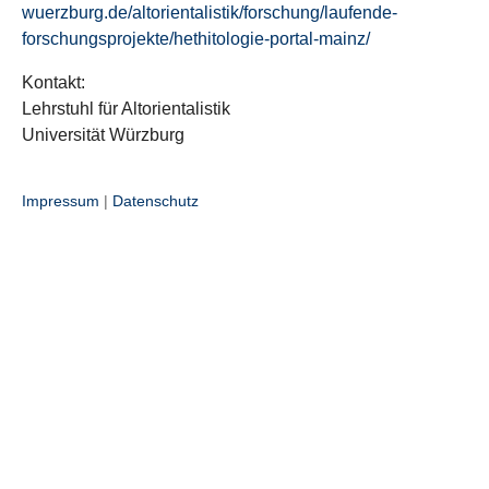
wuerzburg.de/altorientalistik/forschung/laufende-
forschungsprojekte/hethitologie-portal-mainz/
Kontakt:
Lehrstuhl für Altorientalistik
Universität Würzburg
Impressum
|
Datenschutz