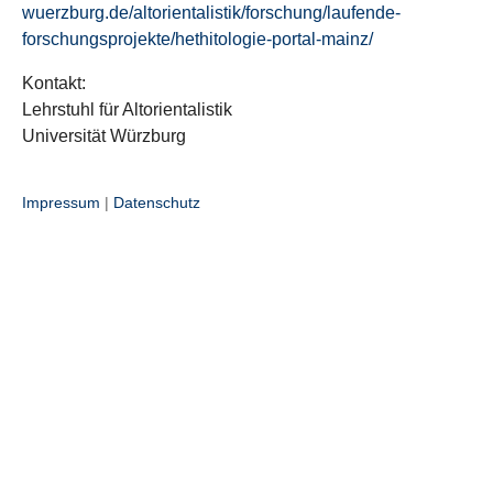
wuerzburg.de/altorientalistik/forschung/laufende-
forschungsprojekte/hethitologie-portal-mainz/
Kontakt:
Lehrstuhl für Altorientalistik
Universität Würzburg
Impressum
|
Datenschutz