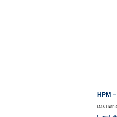
HPM – 
Das Hethito
https://het