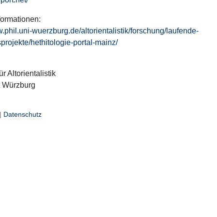
formationen:
w.phil.uni-wuerzburg.de/altorientalistik/forschung/laufende-
projekte/hethitologie-portal-mainz/
ür Altorientalistik
t Würzburg
|
Datenschutz