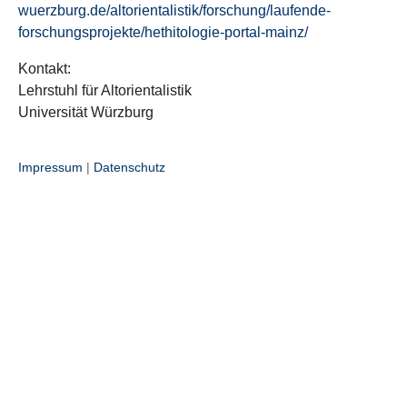
wuerzburg.de/altorientalistik/forschung/laufende-
forschungsprojekte/hethitologie-portal-mainz/
Kontakt:
Lehrstuhl für Altorientalistik
Universität Würzburg
Impressum
|
Datenschutz