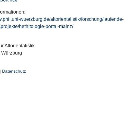
formationen:
w.phil.uni-wuerzburg.de/altorientalistik/forschung/laufende-
projekte/hethitologie-portal-mainz/
ür Altorientalistik
t Würzburg
|
Datenschutz