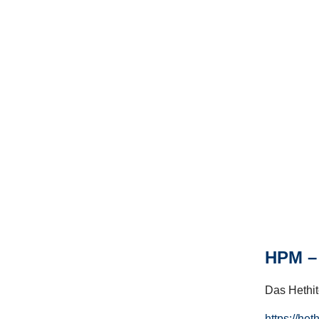
HPM – 
Das Hethito
https://het