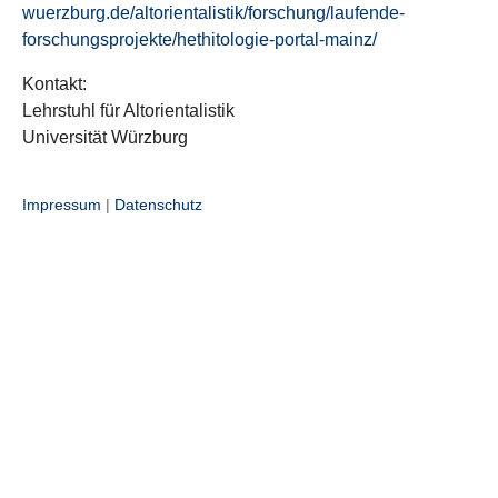
wuerzburg.de/altorientalistik/forschung/laufende-
forschungsprojekte/hethitologie-portal-mainz/
Kontakt:
Lehrstuhl für Altorientalistik
Universität Würzburg
Impressum
|
Datenschutz