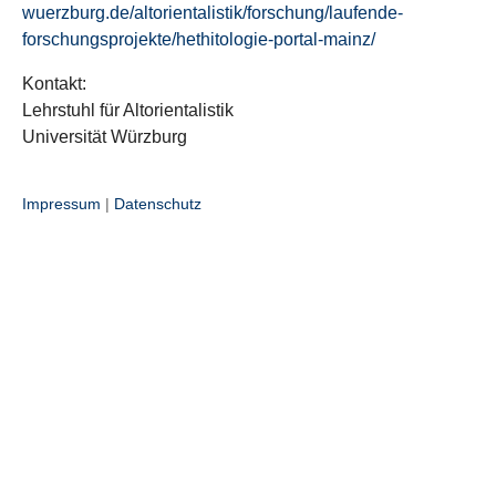
wuerzburg.de/altorientalistik/forschung/laufende-
forschungsprojekte/hethitologie-portal-mainz/
Kontakt:
Lehrstuhl für Altorientalistik
Universität Würzburg
Impressum
|
Datenschutz