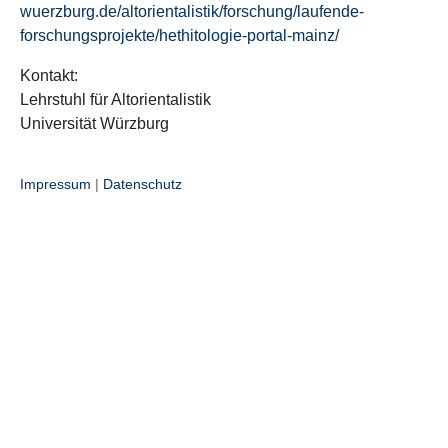
wuerzburg.de/altorientalistik/forschung/laufende-
forschungsprojekte/hethitologie-portal-mainz/
Kontakt:
Lehrstuhl für Altorientalistik
Universität Würzburg
Impressum
|
Datenschutz