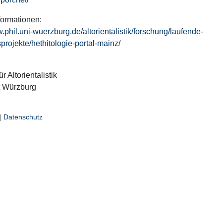
formationen:
w.phil.uni-wuerzburg.de/altorientalistik/forschung/laufende-
projekte/hethitologie-portal-mainz/
ür Altorientalistik
t Würzburg
|
Datenschutz