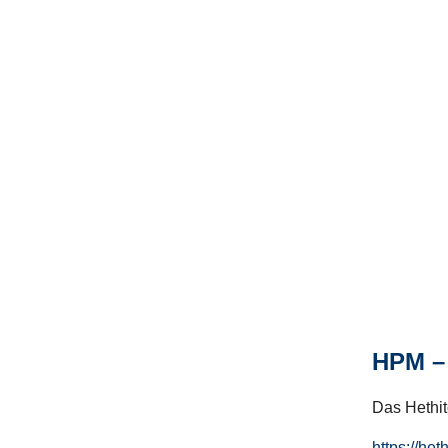
HPM – 
Das Hethito
https://het