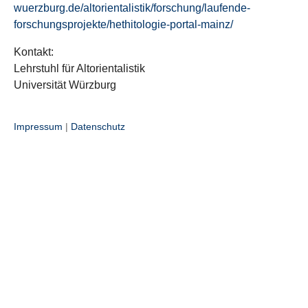
wuerzburg.de/altorientalistik/forschung/laufende-
forschungsprojekte/hethitologie-portal-mainz/
Kontakt:
Lehrstuhl für Altorientalistik
Universität Würzburg
Impressum
|
Datenschutz