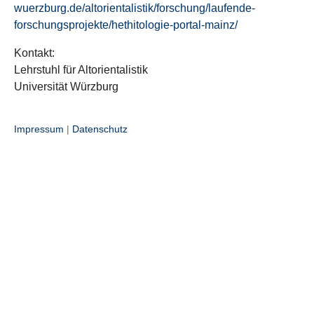
wuerzburg.de/altorientalistik/forschung/laufende-
forschungsprojekte/hethitologie-portal-mainz/
Kontakt:
Lehrstuhl für Altorientalistik
Universität Würzburg
Impressum
|
Datenschutz